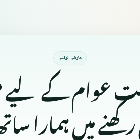
عارضی نوٹس
مت عوام کے لیے
کھنے میں ہمارا سات