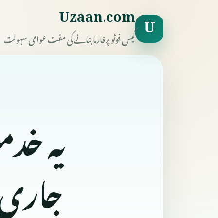
Uzaan.com
U
کیس فوٹو پرفارما بنانے کی مفت عوامی سہولت
یہ خد
جاری ر