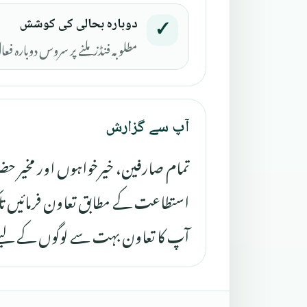
دوبارہ بحالی کی کوشش
✓
مطلوبہ فنڈز ملنے پر سروس دوبارہ ف
آپ سے گزارش
تمام صارفین، خیرخواہوں اور مخیر حض
استطاعت کے مطابق تعاون فرمائیں تاک
آپ کا تعاون بہت سے لوگوں کے لیے 