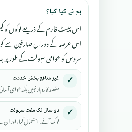
ہم نے کیا کیا؟
اس پلیٹ فارم کے ذریعے لوگوں کو کیس ف
اس عرصہ کے دوران صارفین سے کوئی ف
سروس کو عوامی سہولت کے طور پر جار
غیر منافع بخش خدمت
✓
مقصد کاروبار نہیں بلکہ عوامی آسانی
دو سال تک مفت سہولت
✓
لوگ آئے، استعمال کیا، اور ان سے 