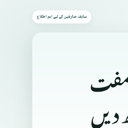
سابقہ صارفین کے لیے اہم اطلاع
 مفت
ھ دیں