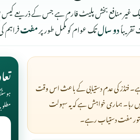
ک غیر منافع بخش پلیٹ فارم ہے جس کے ذریعے کیس فوٹو 
تقریباً
دو سال
تک عوام کو مکمل طور پر
مفت
فراہم کی
تعا
ے۔ فنڈز کی عدم دستیابی کے باعث اس وقت
ہوسٹن
یں رہا۔ ہماری خواہش ہے کہ یہ سہولت
مطلوبہ
دستور مفت دستیاب رہے۔