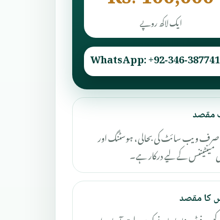
ایک لاکھ روپے
WhatsApp: +92-346-387741
 مقصد
صرف ویب سائٹ کی بحالی، ہوسٹنگ اور
مینٹیننس کے لیے درکار ہے۔
 کا مقصد
 کیس فوٹو پرفارما بنانے کی سہولت آسان اور