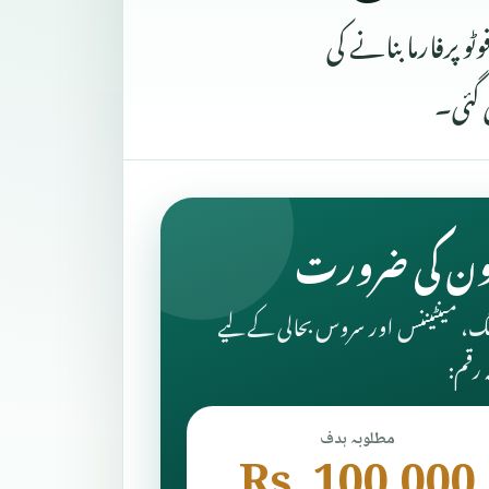
پرفارما بنانے کی
 گئی۔
ون کی ضرورت
گ، مینٹیننس اور سروس بحالی کے لیے
 رقم:
مطلوبہ ہدف
Rs. 100,000