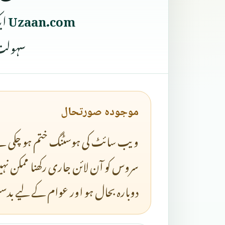
Uzaan.com
ای
سہولت 
موجودہ صورتحال
ویب سائٹ کی ہوسٹنگ ختم ہو چکی ہ
سروس کو آن لائن جاری رکھنا ممکن نہ
دوبارہ بحال ہو اور عوام کے لیے ب