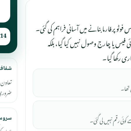
وٹو پرفارما بنانے میں آسانی فراہم کی گئی۔
14
یس یا چارج وصول نہیں کیا گیا، بلکہ
ی رکھا گیا۔
شفاف
تعاون 
 تھا۔
ضروری 
کوئی رقم نہیں لی گئی۔
سروس
عوام کو