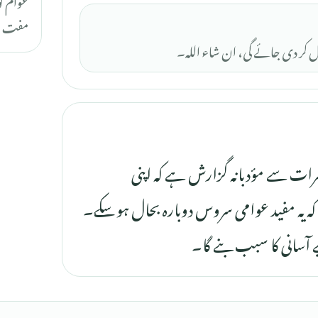
مفت اند
عال کر دی جائے گی، ان شاء اللہ۔
رات سے مؤدبانہ گزارش ہے کہ اپنی
ہ یہ مفید عوامی سروس دوبارہ بحال ہو سکے۔
آسانی کا سبب بنے گا۔